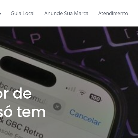
e
Guia Local
Anuncie Sua Marca
Atendimento
r de
só tem