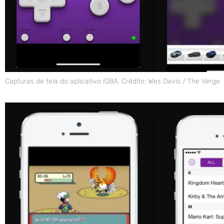
Capturas de tela do aplicativo iGBA. Crédito: Wes Davis / The Verge