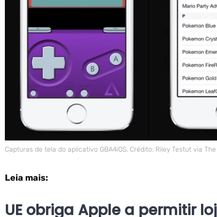
Capturas de tela do aplicativo GBA4iOS. Crédito: Riley Testut via Th
Leia mais:
UE obriga Apple a permitir lo