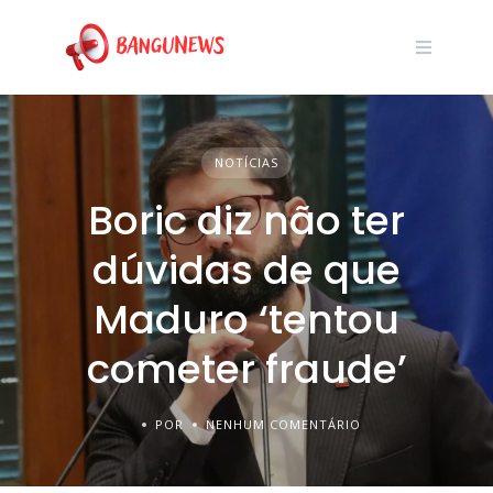
NOTÍCIAS
Boric diz não ter
dúvidas de que
Maduro ‘tentou
cometer fraude’
POR
NENHUM COMENTÁRIO