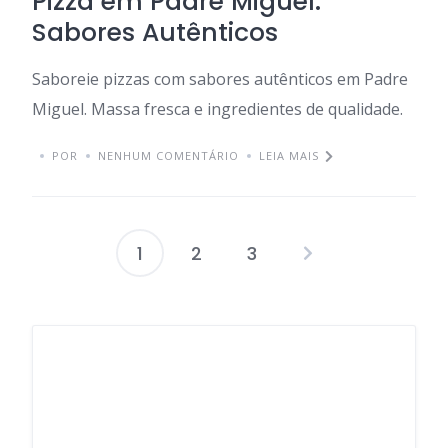
Pizza em Padre Miguel:
Sabores Autênticos
Saboreie pizzas com sabores autênticos em Padre
Miguel. Massa fresca e ingredientes de qualidade.
POR
NENHUM COMENTÁRIO
LEIA MAIS
1
2
3
Paginação
de
posts