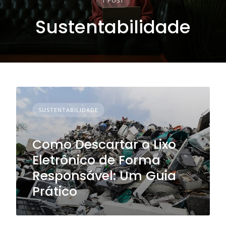
1 POST
Sustentabilidade
SUSTENTABILIDADE
Como Descartar o Lixo
Eletrônico de Forma
Responsável: Um Guia
Prático