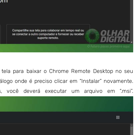
 da tela para baixar o Chrome Remote Desktop no seu
logo onde é preciso clicar em “Instalar” novamente.
, você deverá executar um arquivo em “.msi”.