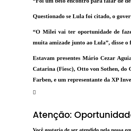
“Foi um belo encontro para falar de d
Questionado se Lula foi citado, o gov
“O Milei vai ter oportunidade de faze
muita amizade junto ao Lula”, disse o 
Estavam presentes Mário Cezar Aguiar
Catarina (Fiesc), Otto von Sothen, do
Farben, e um representante da XP Inve
Atenção: Oportunidad
Você gostaria de ser atendido pela nossa eq