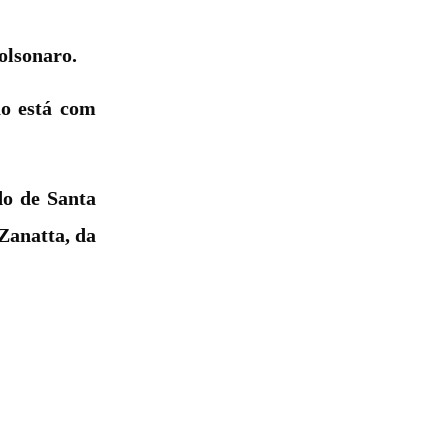
olsonaro.
ão está com
do de Santa
Zanatta, da