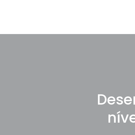
Dese
nív