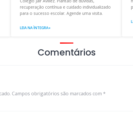
Colégio Jair Avillez. Plantão de dúvidas,
n
recuperação contínua e cuidado individualizado
p
para o sucesso escolar. Agende uma visita.
L
LEIA NA ÌNTEGRA»
Comentários
cado.
Campos obrigatórios são marcados com
*