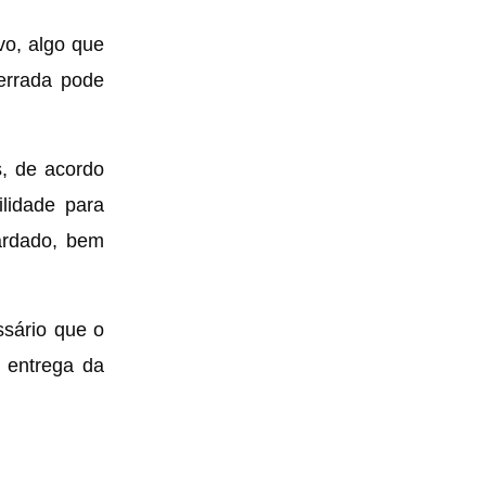
vo, algo que
errada pode
s, de acordo
lidade para
ardado, bem
ssário que o
a entrega da