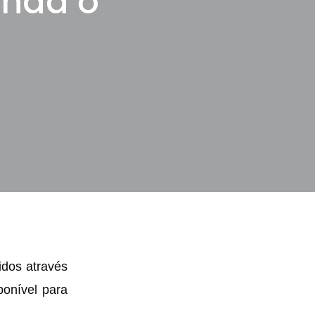
enda o
idos através
onível para