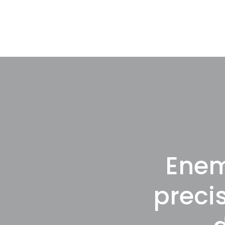
Enem
preci