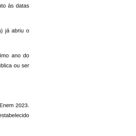
nto às datas
) já abriu o
ltimo ano do
blica ou ser
o Enem 2023.
estabelecido