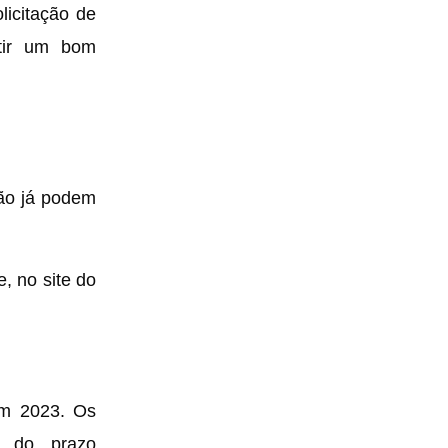
licitação de
tir um bom
ção já podem
e, no site do
em 2023. Os
o do prazo