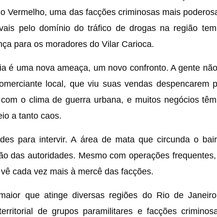
o Vermelho, uma das facções criminosas mais poderos
ivais pelo domínio do tráfico de drogas na região t
nça para os moradores do Vilar Carioca.
ia é uma nova ameaça, um novo confronto. A gente nã
omerciante local, que viu suas vendas despencarem p
e com o clima de guerra urbana, e muitos negócios tê
io a tanto caos.
dades para intervir. A área de mata que circunda o bai
a ação das autoridades. Mesmo com operações frequentes
 vê cada vez mais à mercê das facções.
maior que atinge diversas regiões do Rio de Janeiro
erritorial de grupos paramilitares e facções crimino