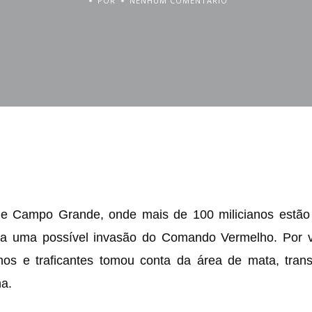
POR
NENHUM COMENTÁRIO
ro de Campo Grande, onde mais de 100 milicianos estã
tra uma possível invasão do Comando Vermelho. Por v
ianos e traficantes tomou conta da área de mata, tra
a.