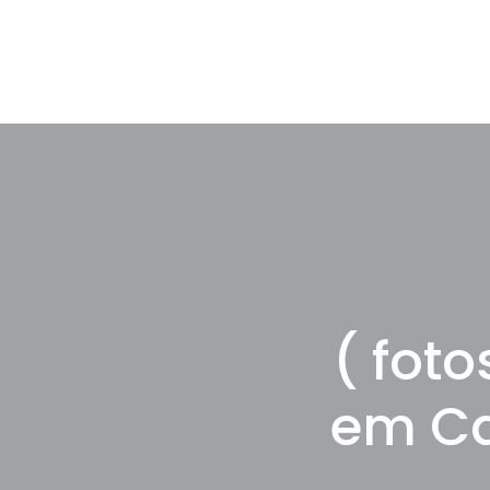
( fot
em Ca