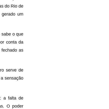
as do Rio de
em gerado um
o sabe o que
or conta da
m fechado as
rro serve de
, a sensação
: a falta de
sas. O poder