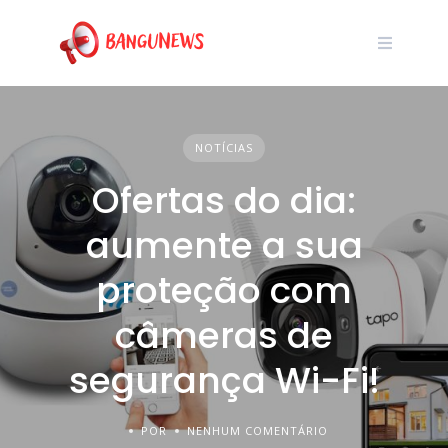
NOTÍCIAS
Ofertas do dia:
aumente a sua
proteção com
câmeras de
segurança Wi-Fi!
POR
NENHUM COMENTÁRIO