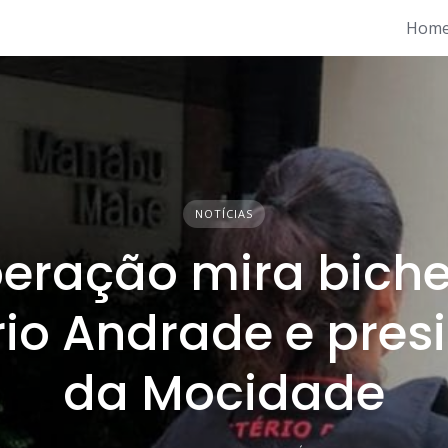
Hom
NOTÍCIAS
eração mira biche
io Andrade e pres
da Mocidade