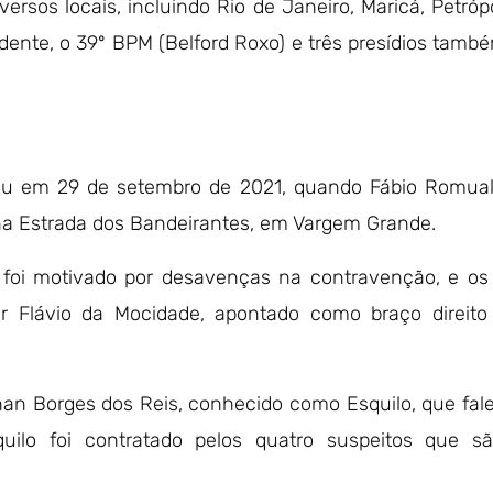
rsos locais, incluindo Rio de Janeiro, Maricá, Petróp
ente, o 39º BPM (Belford Roxo) e três presídios tamb
eu em 29 de setembro de 2021, quando Fábio Romua
o na Estrada dos Bandeirantes, em Vargem Grande.
 foi motivado por desavenças na contravenção, e o
r Flávio da Mocidade, apontado como braço direito
han Borges dos Reis, conhecido como Esquilo, que fa
uilo foi contratado pelos quatro suspeitos que s