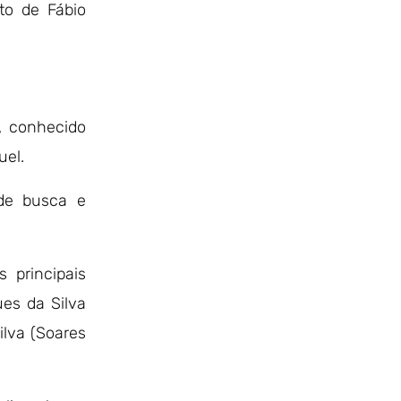
to de Fábio
, conhecido
uel.
de busca e
 principais
es da Silva
ilva (Soares