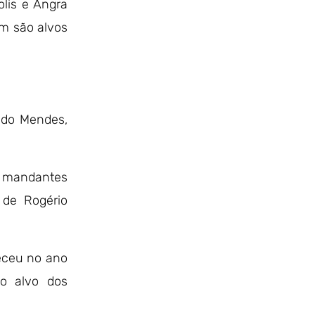
olis e Angra
ém são alvos
ldo Mendes,
s mandantes
 de Rogério
leceu no ano
ão alvo dos