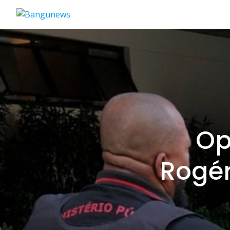
Op
Rogér