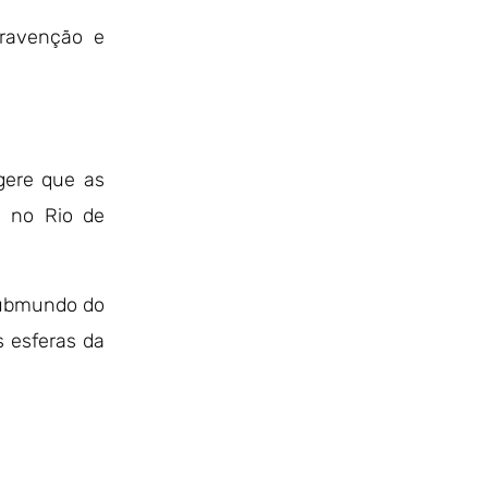
travenção e
gere que as
o no Rio de
 submundo do
s esferas da