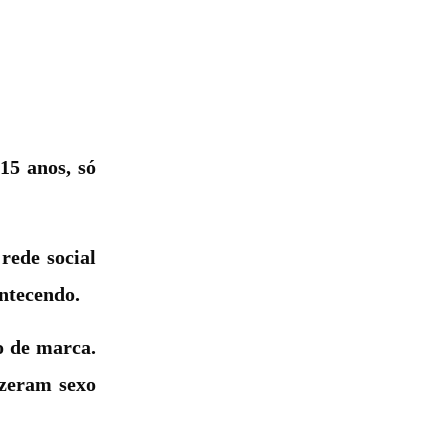
15 anos, só
rede social
ontecendo.
o de marca.
izeram sexo