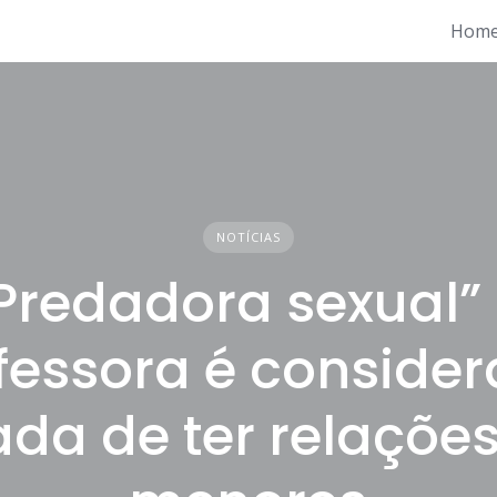
Hom
NOTÍCIAS
Predadora sexual”
fessora é conside
ada de ter relaçõe