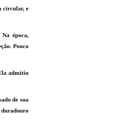
circular, e
 Na época,
eção. Pouco
Ela admitiu
sado de sua
o duradouro