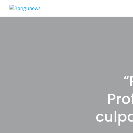
“
Pro
culp