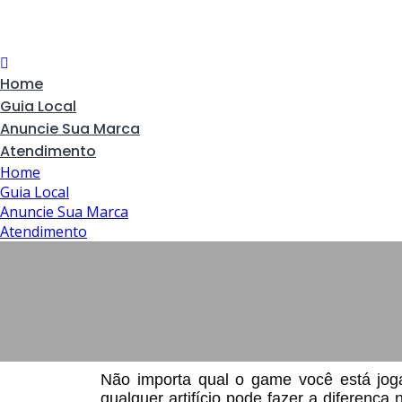
Home
Guia Local
Anuncie Sua Marca
Atendimento
Home
Guia Local
Anuncie Sua Marca
Atendimento
NOTÍCIAS
POR
NENHUM COMENTÁRIO
Não importa qual o game você está jogan
qualquer artifício pode fazer a diferenç