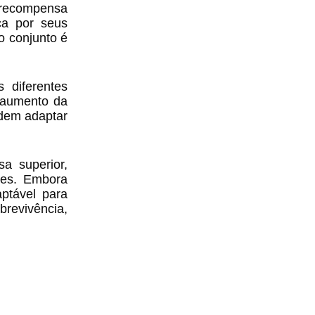
e recompensa
ca por seus
o conjunto é
 diferentes
, aumento da
odem adaptar
a superior,
ões. Embora
ptável para
revivência,