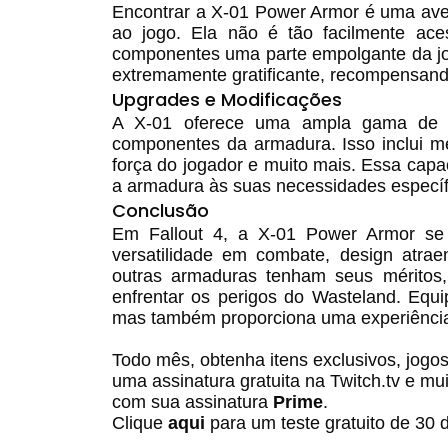
Encontrar a X-01 Power Armor é uma ave
ao jogo. Ela não é tão facilmente ace
componentes uma parte empolgante da jor
extremamente gratificante, recompensando
Upgrades e Modificações
A X-01 oferece uma ampla gama de up
componentes da armadura. Isso inclui me
força do jogador e muito mais. Essa capa
a armadura às suas necessidades específi
Conclusão
Em Fallout 4, a X-01 Power Armor se 
versatilidade em combate, design atra
outras armaduras tenham seus méritos,
enfrentar os perigos do Wasteland. Equ
mas também proporciona uma experiência d
Todo mês, obtenha itens exclusivos, jogos 
uma assinatura gratuita na Twitch.tv e mu
com sua assinatura
Prime
.
Clique
aqui
para um teste gratuito de 30 d