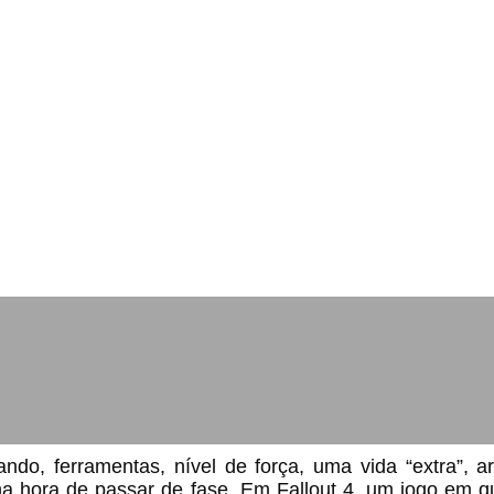
Qual é o Power Armor mais forte em Fallout 4?
do, ferramentas, nível de força, uma vida “extra”, a
a na hora de passar de fase. Em Fallout 4, um jogo em 