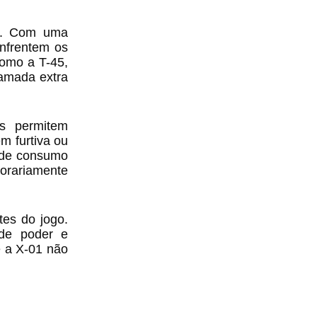
go. Com uma
enfrentem os
como a T-45,
camada extra
ds permitem
m furtiva ou
a de consumo
porariamente
tes do jogo.
de poder e
e a X-01 não