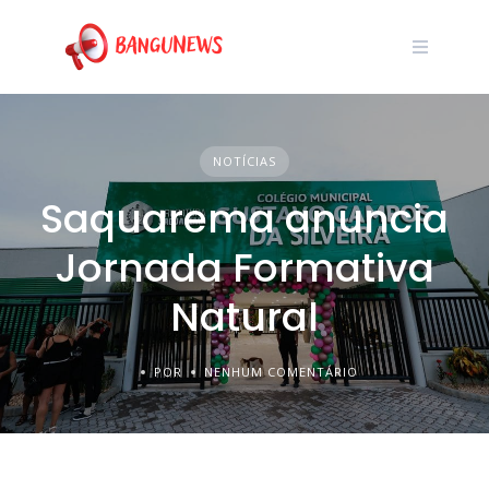
NOTÍCIAS
Saquarema anuncia
Jornada Formativa
Natural
POR
NENHUM COMENTÁRIO