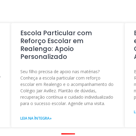
Escola Particular com
Reforço Escolar em
Realengo: Apoio
Personalizado
e
Seu filho precisa de apoio nas matérias?
B
o
Conheça a escola particular com reforço
R
escolar em Realengo e o acompanhamento do
m
Colégio Jair Avillez. Plantão de dúvidas,
n
recuperação contínua e cuidado individualizado
p
para o sucesso escolar. Agende uma visita.
L
LEIA NA ÌNTEGRA»