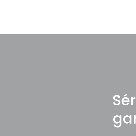
Sér
gan