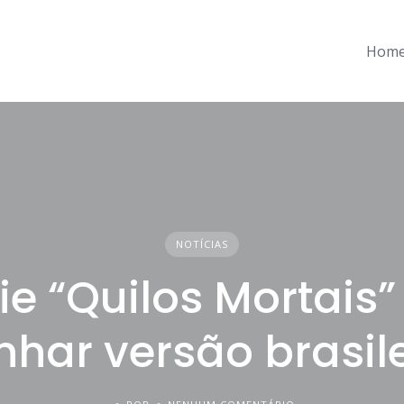
Hom
NOTÍCIAS
ie “Quilos Mortais”
har versão brasil