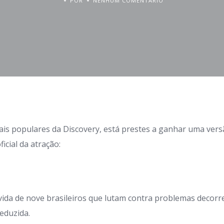
POR
NENHUM COMENTÁRIO
s populares da Discovery, está prestes a ganhar uma versão
cial da atração:
ida de nove brasileiros que lutam contra problemas decorr
eduzida.